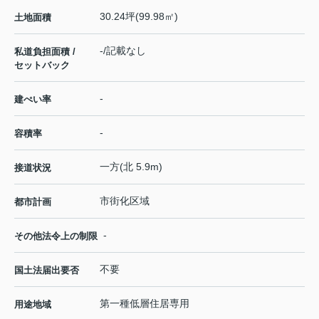
30.24坪(99.98㎡)
土地面積
-/記載なし
私道負担面積 /
セットバック
-
建ぺい率
-
容積率
一方(北 5.9m)
接道状況
市街化区域
都市計画
-
その他法令上の制限
不要
国土法届出要否
第一種低層住居専用
用途地域