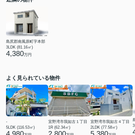
島尻郡南風原町字本部
3LDK (81.16㎡)
4,380
万円
よく見られている物件
-
宜野湾市我如古１丁目
宜野湾市我如古４丁目
3
5LDK (116.53㎡)
1R (62.34㎡)
2LDK (77.58㎡)
4,980
2,800
5,380
万円
万円
万円