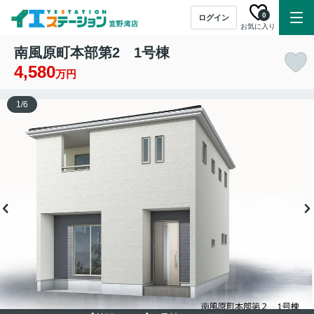
0
ログイン
お気に入り
南風原町本部第2 1号棟
4,580
万円
1
/
6