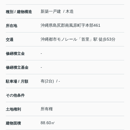
新築一戸建 / 木造
種別 / 建物構造
沖縄県
島尻郡南風原町
字本部
461
所在地
沖縄都市モノレール
「
首里
」駅 徒歩53分
交通
-
修繕積立金
-
修繕積立基金
有(2台) / -
駐車場 / 月額
その他条件
所有権
土地権利
88.60㎡
建物面積