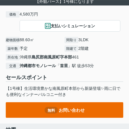
【外観パース】1号棟になります
4,580万円
価格
支払いシミュレーション
88.60㎡
3LDK
建物面積
間取り
予定
2階建
築年数
階建て
沖縄県
島尻郡南風原町
字本部
461
所在地
沖縄都市モノレール
「
首里
」駅 徒歩53分
交通
セールスポイント
【1号棟】生活環境豊かな南風原町本部から新築登場✨雨に日で
も便利なインナーバルコニー付き
お問い合わせ
無料