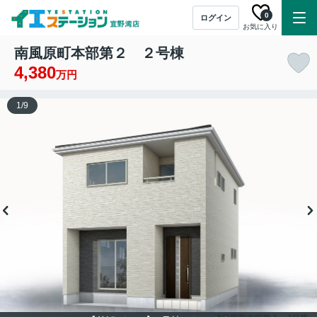
0
ログイン
お気に入り
南風原町本部第２ ２号棟
4,380
万円
1
/
9