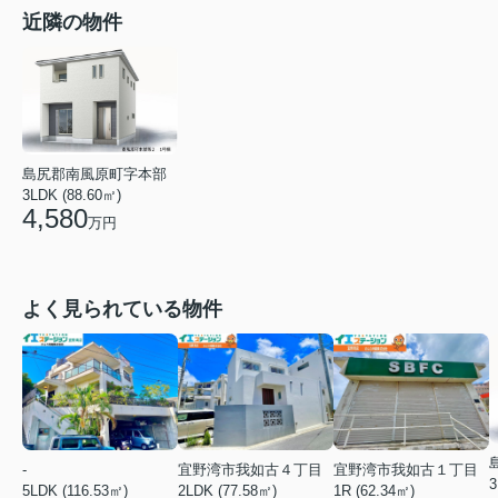
近隣の物件
島尻郡南風原町字本部
3LDK (88.60㎡)
4,580
万円
よく見られている物件
-
宜野湾市我如古４丁目
宜野湾市我如古１丁目
3
5LDK (116.53㎡)
2LDK (77.58㎡)
1R (62.34㎡)