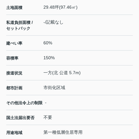
29.48坪(97.46㎡)
土地面積
-/記載なし
私道負担面積 /
セットバック
60%
建ぺい率
150%
容積率
一方(北 公道 5.7m)
接道状況
市街化区域
都市計画
-
その他法令上の制限
不要
国土法届出要否
第一種低層住居専用
用途地域