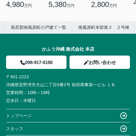
4,980
5,380
2,800
万円
万円
万円
島尻郡南風原町の戸建て一覧
南風原町本部第２ ２号棟
かふう沖縄 株式会社 本店
098-917-6188
お問い合わせ
〒901-2223
沖縄県宜野湾市大山二丁目9番2号 前田商事第一ビル １Ｂ
営業時間：
10時～19時
定休日：
水曜日
トップページ
スタッフ