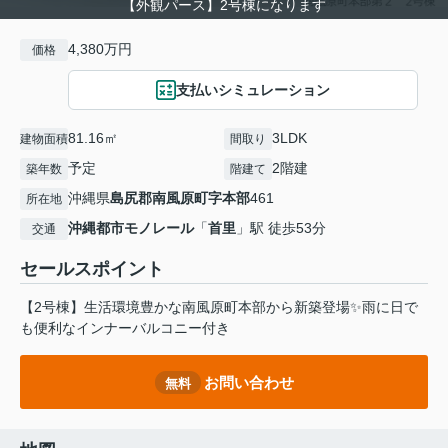
【外観パース】2号棟になります
4,380万円
価格
支払いシミュレーション
81.16㎡
3LDK
建物面積
間取り
予定
2階建
築年数
階建て
沖縄県
島尻郡南風原町
字本部
461
所在地
沖縄都市モノレール
「
首里
」駅 徒歩53分
交通
セールスポイント
【2号棟】生活環境豊かな南風原町本部から新築登場✨雨に日で
も便利なインナーバルコニー付き
お問い合わせ
無料