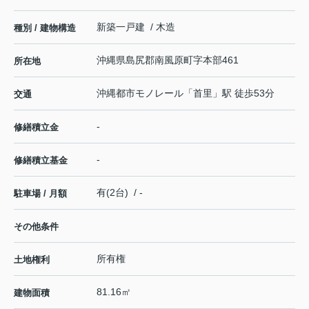
新築一戸建 / 木造
種別 / 建物構造
沖縄県
島尻郡南風原町
字本部
461
所在地
沖縄都市モノレール
「
首里
」駅 徒歩53分
交通
-
修繕積立金
-
修繕積立基金
有(2台) / -
駐車場 / 月額
その他条件
所有権
土地権利
81.16㎡
建物面積