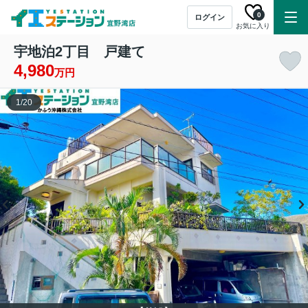
0
ログイン
お気に入り
宇地泊2丁目 戸建て
4,980
万円
1
/
20