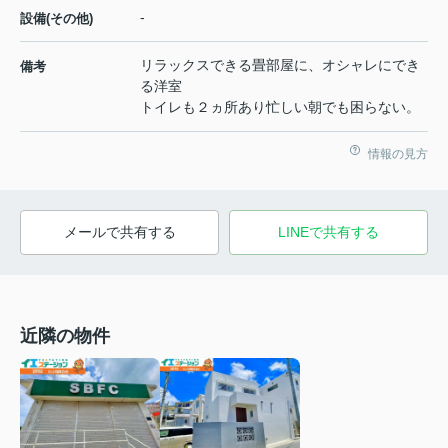
-
設備(その他)
リラックスできる畳部屋に、オシャレにでき
備考
る洋室
トイレも２ヵ所あり忙しい朝でも困らない。
情報の見方
メールで共有する
LINEで共有する
近隣の物件