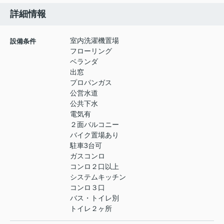
詳細情報
室内洗濯機置場
設備条件
フローリング
ベランダ
出窓
プロパンガス
公営水道
公共下水
電気有
２面バルコニー
バイク置場あり
駐車3台可
ガスコンロ
コンロ２口以上
システムキッチン
コンロ３口
バス・トイレ別
トイレ２ヶ所