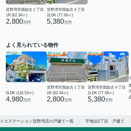
宜野湾市我如古１丁目
宜野湾市我如古４丁目
1R (62.34㎡)
2LDK (77.58㎡)
2,800
5,380
万円
万円
よく見られている物件
-
宜野湾市我如古１丁目
宜野湾市我如古４丁目
3
5LDK (116.53㎡)
1R (62.34㎡)
2LDK (77.58㎡)
4,980
2,800
5,380
万円
万円
万円
イエステーション宜野湾店の戸建て一覧
宇地泊2丁目 戸建て