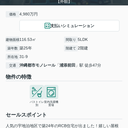
【外観】
4,980万円
価格
支払いシミュレーション
116.53㎡
5LDK
建物面積
間取り
築25年
2階建
築年数
階建て
31-9
所在地
沖縄都市モノレール
「
浦添前田
」駅 徒歩47分
交通
物件の特徴
バストイレ
室内洗濯機
別
置場
セールスポイント
人気の宇地泊地区で築24年のRCB住宅が出ました！嬉しい屋根