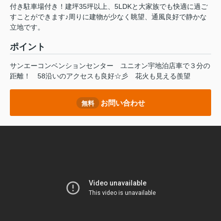
付き駐車場付き！建坪35坪以上、5LDKと大家族でも快適に過ご
すことができます♪周りに建物が少なく眺望、通風良好で静かな
立地です。
ポイント
サンエーコンベンションセンター
ユニオン宇地泊店車で３分の
距離！
58沿いのアクセスも良好☆彡
花火も見える羨望
お問い合わせ
無料