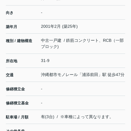
-
向き
2001年2月 (築25年)
築年月
中古一戸建 / 鉄筋コンクリート、RCB（一部
種別 / 建物構造
ブロック)
31-9
所在地
沖縄都市モノレール
「
浦添前田
」駅 徒歩47分
交通
-
修繕積立金
-
修繕積立基金
有(3台) / ※車種によって異なります。
駐車場 / 月額