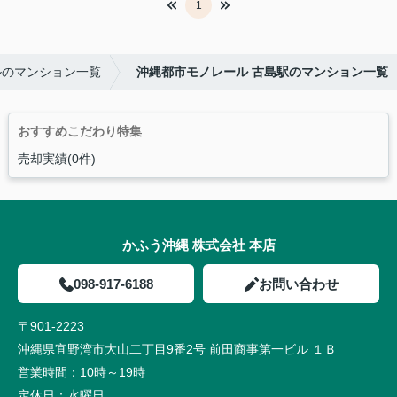
1
ルのマンション一覧
沖縄都市モノレール 古島駅のマンション一覧
おすすめこだわり特集
売却実績(0件)
かふう沖縄 株式会社 本店
098-917-6188
お問い合わせ
〒901-2223
沖縄県宜野湾市大山二丁目9番2号 前田商事第一ビル １Ｂ
営業時間：
10時～19時
定休日：
水曜日