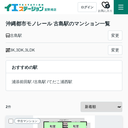
0
ログイン
お気に入り
沖縄都市モノレール 古島駅のマンション一覧
古島駅
変更
3K,3DK,3LDK
変更
おすすめの駅
浦添前田駅
/
古島駅
/
てだこ浦西駅
2
件
中古マンション