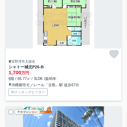
宜野湾市大謝名
シャトー城北P2
6-B
1,700
万円
6階 / 65.77㎡ / 3LDK /築45年
沖縄都市モノレール「古島」駅 徒歩67分
IHクッキングヒーター
中古マンション