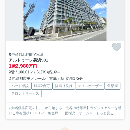
中頭郡北谷町字宮城
アルトゥーレ美浜
901
1
2,980
億
万円
9階 / 100.01㎡ / 3LDK /築16年
沖縄都市モノレール「古島」駅 徒歩172分
ペット相談
駐車2台可
陽当り良好
ディスポーザー
角部屋
フロントサービス
⭐大幅価格変更⭐【ここから始まる、北谷の特等席】ラグジュアリーを感
じる専有面積100.01㎡、角住戸・二面採光・オーシャ...
もっと見る