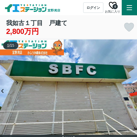
0
ログイン
お気に入り
我如古１丁目 戸建て
2,800万円
1
/
15