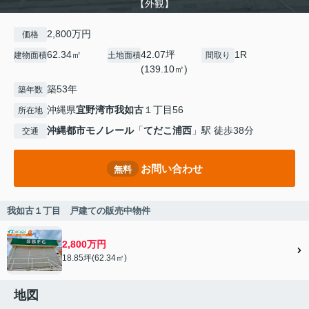
【外観】
2,800万円
価格
62.34㎡
42.07坪
1R
建物面積
土地面積
間取り
(139.10㎡)
築53年
築年数
沖縄県
宜野湾市
我如古
１丁目56
所在地
沖縄都市モノレール
「
てだこ浦西
」駅 徒歩38分
交通
お問い合わせ
無料
我如古１丁目 戸建ての販売中物件
2,800万円
18.85坪(62.34㎡)
地図