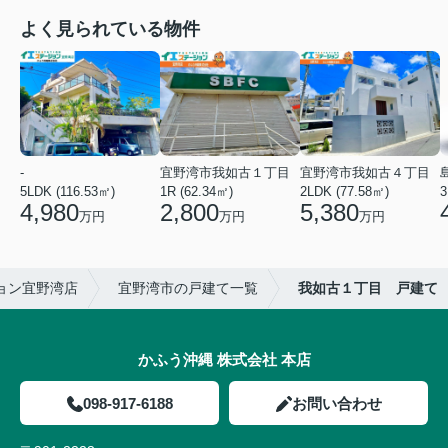
よく見られている物件
-
宜野湾市我如古１丁目
宜野湾市我如古４丁目
5LDK (116.53㎡)
1R (62.34㎡)
2LDK (77.58㎡)
3
4,980
2,800
5,380
万円
万円
万円
ョン宜野湾店
宜野湾市の戸建て一覧
我如古１丁目 戸建て
かふう沖縄 株式会社 本店
098-917-6188
お問い合わせ