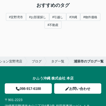
おすすめのタグ
#宜野湾市
#お部屋探し
#引越し
#沖縄
#物件価格
#不動産
ション宜野湾店
ブログ
タグ一覧
浦添市のブログ一覧
かふう沖縄 株式会社 本店
098-917-6188
お問い合わせ
〒901-2223
沖縄県宜野湾市大山二丁目9番2号 前田商事第一ビル １Ｂ