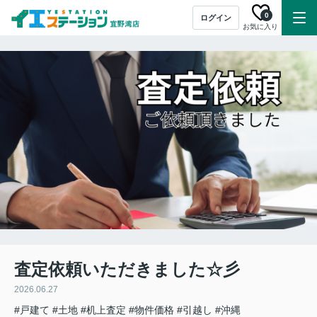
0
ログイン
お気に入り
査定依頼いただきました☆彡
2026.06.27
#戸建て
#土地
#机上査定
#物件価格
#引越し
#沖縄