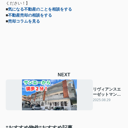
ください！】
■
気になる不動産のことを相談をする
■
不動産売却の相談をする
■
売却コラムを見る
NEXT
リヴィアンスエ
ーゼットマンシ
ョン☆彡
2025.08.29
”おすすめ物件”おすすめ記事