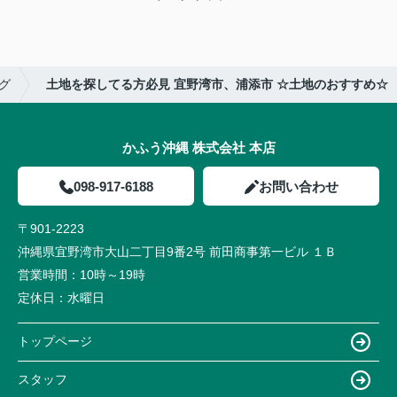
グ
土地を探してる方必見 宜野湾市、浦添市 ☆土地のおすすめ☆
かふう沖縄 株式会社 本店
098-917-6188
お問い合わせ
〒901-2223
沖縄県宜野湾市大山二丁目9番2号 前田商事第一ビル １Ｂ
営業時間：
10時～19時
定休日：
水曜日
トップページ
スタッフ