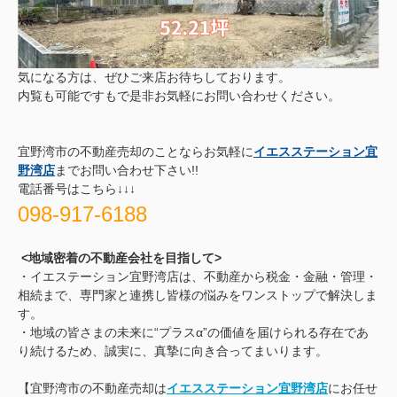
気になる方は、ぜひご来店お待ちしております。
内覧も可能ですもで是非お気軽にお問い合わせください。
宜野湾市の不動産売却のことならお気軽に
イエスステーション宜
野湾店
までお問い合わせ下さい!!
電話番号はこちら↓↓↓
098-917-6188
<地域密着の不動産会社を目指して>
・イエステーション宜野湾店は、不動産から税金・金融・管理・
相続まで、専門家と連携し皆様の悩みをワンストップで解決しま
す。
・地域の皆さまの未来に“プラスα”の価値を届けられる存在であ
り続けるため、誠実に、真摯に向き合ってまいります。
【宜野湾市の不動産売却は
イエスステーション宜野湾店
にお任せ