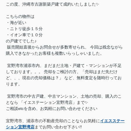
この度、沖縄市古謝新築戸建て成約いたしました✨
こちらの物件は
・海が近い
・ニトリ徒歩１５分
・イオン車で１０分
の戸建てでした♪
販売開始直後からお問合せが多数寄せられ、 今回は残念ながら
購入できなかったお客様も複数いらっしゃいました。
宜野湾市浦添市内、まだまだ土地・戸建て・マンションが不足
しております。。。 売却をご検討の方、「売却はまだ先だけ
ど、、、現在の売却価格は？」 など、無料査定を随時行ってお
ります。
宜野湾市の中古戸建、中古マンション、土地の売却、購入のこ
となら 「イエステーション宜野湾店」まで✨
ご相談etcを含め、お気軽にお問い合わせください
宜野湾市、浦添市の不動産売却のことならお気軽に
イエスステー
ション宜野湾店
までお問い合わせ下さい!!