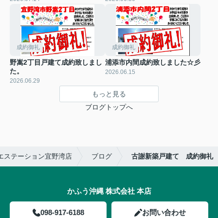
成約御礼
成約御礼
野嵩2丁目戸建て成約致しまし
浦添市内間成約致しました☆彡
た。
2026.06.15
2026.06.29
もっと見る
ブログトップへ
エステーション宜野湾店
ブログ
古謝新築戸建て 成約御礼
かふう沖縄 株式会社 本店
098-917-6188
お問い合わせ