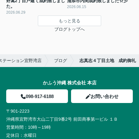
野嵩2丁目戸建て成約致しまし
浦添市内間成約致しました☆彡
た。
2026.06.15
2026.06.29
もっと見る
ブログトップへ
ステーション宜野湾店
ブログ
志真志４丁目土地 成約御礼
かふう沖縄 株式会社 本店
098-917-6188
お問い合わせ
〒901-2223
沖縄県宜野湾市大山二丁目9番2号 前田商事第一ビル １Ｂ
営業時間：
10時～19時
定休日：
水曜日