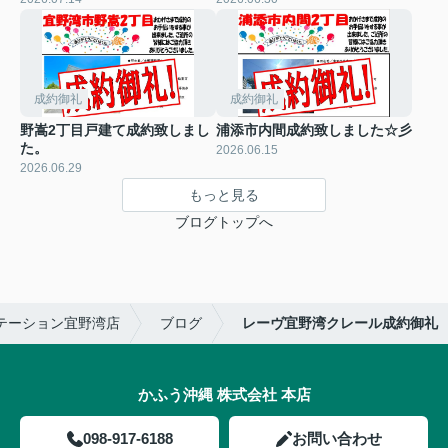
成約御礼
成約御礼
野嵩2丁目戸建て成約致しまし
浦添市内間成約致しました☆彡
た。
2026.06.15
2026.06.29
もっと見る
ブログトップへ
テーション宜野湾店
ブログ
レーヴ宜野湾クレール成約御礼
かふう沖縄 株式会社 本店
098-917-6188
お問い合わせ